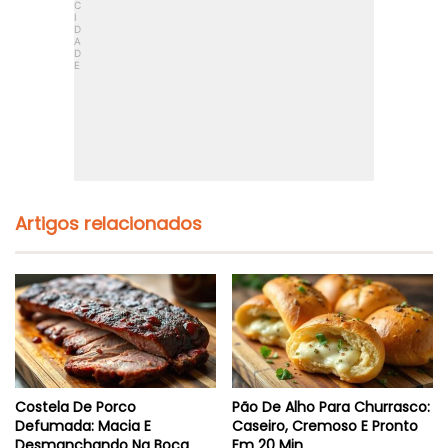
o
c
:
u
M
e
a
M
c
a
i
c
o
i
E
a
m
E
1
C
h
a
3
r
Artigos relacionados
0
a
m
e
l
i
z
a
d
a
E
Costela De Porco
Pão De Alho Para Churrasco:
m
Defumada: Macia E
Caseiro, Cremoso E Pronto
4
Desmanchando Na Boca
Em 20 Min