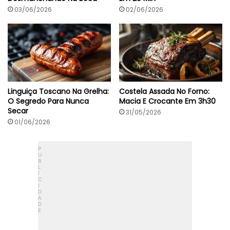
0
M
03/06/2026
02/06/2026
i
n
Linguiça Toscano Na Grelha:
Costela Assada No Forno:
O Segredo Para Nunca
Macia E Crocante Em 3h30
Secar
31/05/2026
01/06/2026