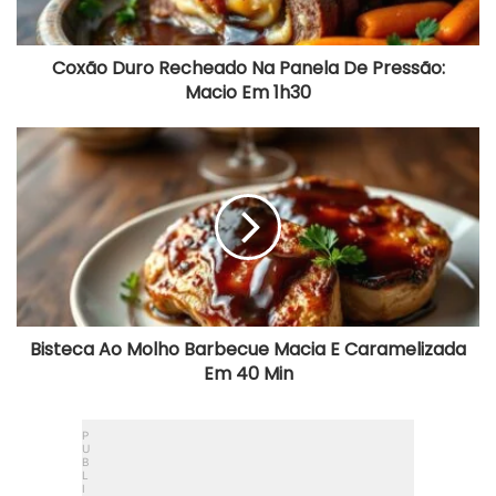
o
R
e
Coxão Duro Recheado Na Panela De Pressão:
c
Macio Em 1h30
h
e
a
B
d
i
o
s
N
t
a
e
P
c
a
a
n
A
e
o
l
M
a
o
Bisteca Ao Molho Barbecue Macia E Caramelizada
D
l
Em 40 Min
e
h
P
o
r
B
e
a
s
r
s
b
ã
e