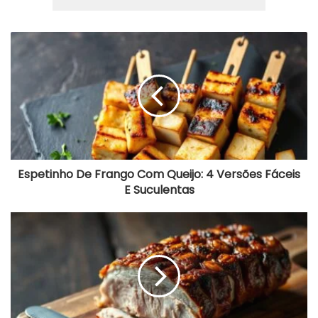
Espetinho
De
Frango
Com
Queijo:
4
Versões
Fáceis
E
Suculentas
Espetinho De Frango Com Queijo: 4 Versões Fáceis
E Suculentas
Barriga
De
Porco
Crocante:
Técnica
Definitiva
Com
Sal