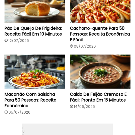
s
m
)
o
s
a
E
Pão De Queijo De Frigideira:
Cachorro-quente Para 50
m
Receita Fácil Em 10 Minutos
Pessoas: Receita Econômica
5
E Fácil
12/07/2026
0
M
08/07/2026
i
n
Macarrão Com Salsicha
Caldo De Feijão Cremoso E
Para 50 Pessoas: Receita
Fácil: Pronto Em 15 Minutos
Econômica
14/06/2026
05/07/2026