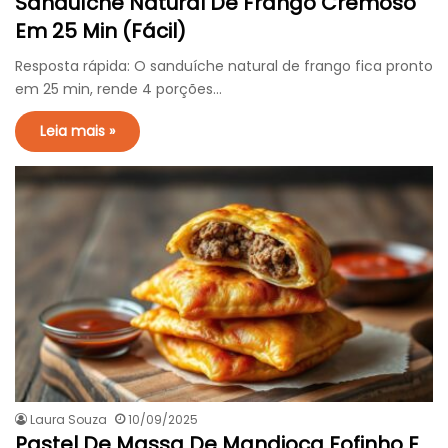
Sanduíche Natural De Frango Cremoso
Em 25 Min (Fácil)
Resposta rápida: O sanduíche natural de frango fica pronto
em 25 min, rende 4 porções…
Leia mais »
Laura Souza
10/09/2025
Pastel De Massa De Mandioca Fofinho E