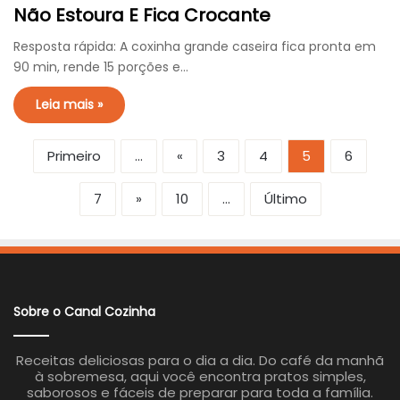
Não Estoura E Fica Crocante
Resposta rápida: A coxinha grande caseira fica pronta em
90 min, rende 15 porções e…
Leia mais »
Primeiro
...
«
3
4
5
6
7
»
10
...
Último
Sobre o Canal Cozinha
Receitas deliciosas para o dia a dia. Do café da manhã
à sobremesa, aqui você encontra pratos simples,
saborosos e fáceis de preparar para toda a família.