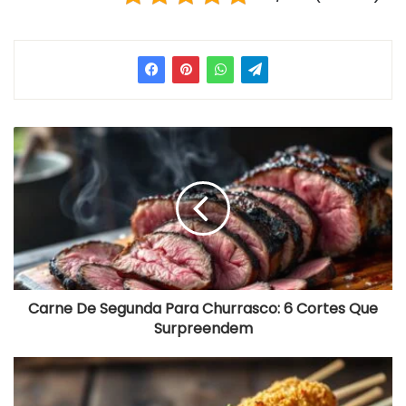
Carne
De
Segunda
Para
Churrasco:
6
Cortes
Que
Surpreendem
Carne De Segunda Para Churrasco: 6 Cortes Que
Surpreendem
Massa
Para
Empanar