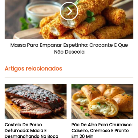
Espetinho:
Crocante
E
Que
Não
Descola
Massa Para Empanar Espetinho: Crocante E Que
Não Descola
Artigos relacionados
Costela De Porco
Pão De Alho Para Churrasco:
Defumada: Macia E
Caseiro, Cremoso E Pronto
Desmanchando Na Boca
Em 20 Min