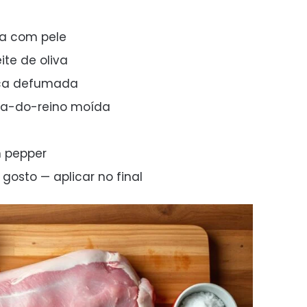
ga com pele
ite de oliva
rica defumada
nta-do-reino moída
n pepper
 gosto — aplicar no final