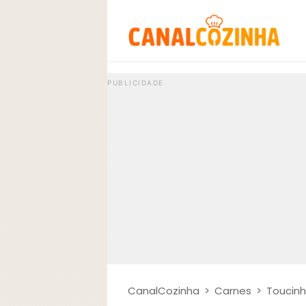
CanalCozinha
>
Carnes
>
Toucinh