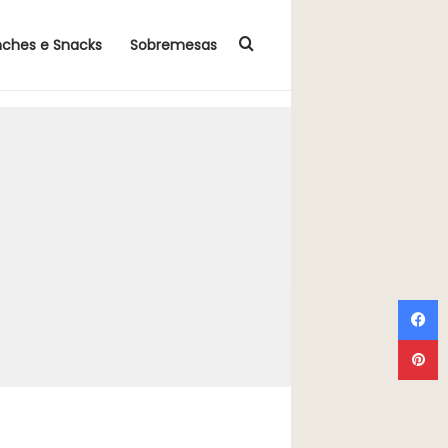
Procurar por
nches e Snacks
Sobremesas
F
P