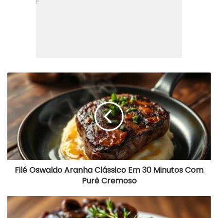
F
i
l
é
O
s
w
a
l
d
o
Filé Oswaldo Aranha Clássico Em 30 Minutos Com
A
Purê Cremoso
r
a
n
F
h
i
a
l