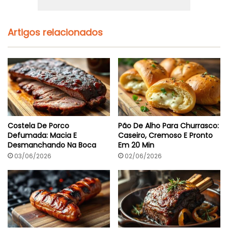
s
ê
:
C
C
r
r
Artigos relacionados
e
e
m
m
o
o
s
s
o
o
E
m
3
0
M
Costela De Porco
Pão De Alho Para Churrasco:
i
Defumada: Macia E
Caseiro, Cremoso E Pronto
n
Desmanchando Na Boca
Em 20 Min
03/06/2026
02/06/2026