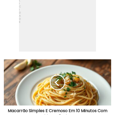
M
a
c
a
r
r
ã
o
S
i
m
Macarrão Simples E Cremoso Em 10 Minutos Com
p