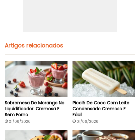
4
s
I
s
n
a
g
d
r
a
e
:
d
P
i
e
Artigos relacionados
e
l
n
e
t
C
e
r
s
o
c
a
n
t
e
Sobremesa De Morango No
Picolé De Coco Com Leite
F
Liquidificador: Cremosa E
Condensado Cremoso E
á
Sem Forno
Fácil
c
i
01/06/2026
01/06/2026
l