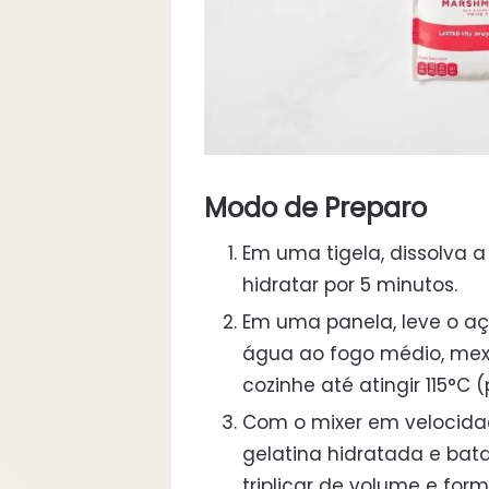
Modo de Preparo
Em uma tigela, dissolva a
hidratar por 5 minutos.
Em uma panela, leve o açú
água ao fogo médio, mex
cozinhe até atingir 115°C 
Com o mixer em velocidad
gelatina hidratada e bata 
triplicar de volume e form