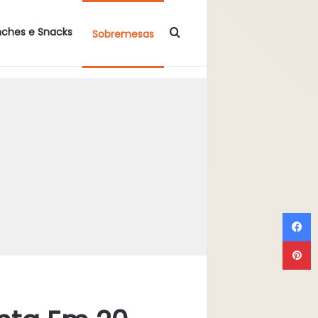
Procurar por
nches e Snacks
Sobremesas
F
P