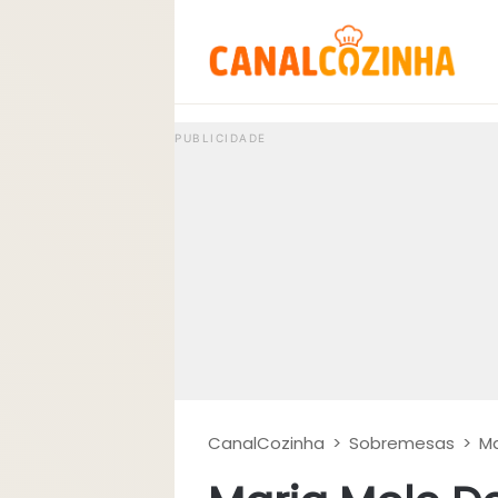
CanalCozinha
>
Sobremesas
>
Ma