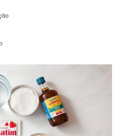
rção
o