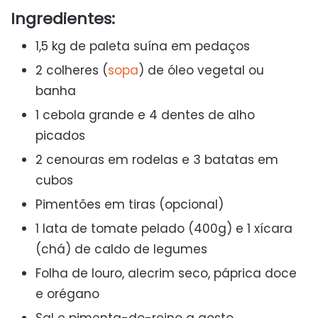
Ingredientes:
1,5 kg de paleta suína em pedaços
2 colheres (
sopa
) de óleo vegetal ou
banha
1 cebola grande e 4 dentes de alho
picados
2 cenouras em rodelas e 3 batatas em
cubos
Pimentões em tiras (opcional)
1 lata de tomate pelado (400g) e 1 xícara
(chá) de caldo de legumes
Folha de louro, alecrim seco, páprica doce
e orégano
Sal e pimenta-do-reino a gosto