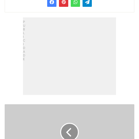
Como
Cozinhar
Carne
na
Panela
Elétrica