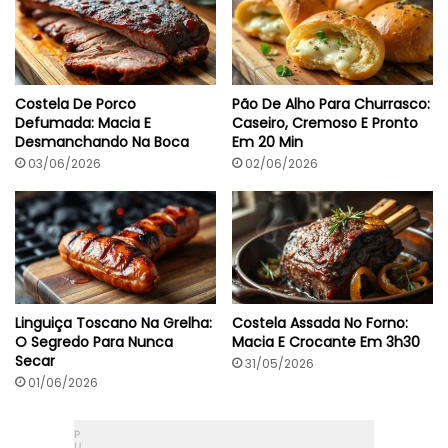
c
u
l
e
n
t
Costela De Porco
Pão De Alho Para Churrasco:
a
Defumada: Macia E
Caseiro, Cremoso E Pronto
E
Desmanchando Na Boca
Em 20 Min
R
á
03/06/2026
02/06/2026
p
i
d
a
Linguiça Toscano Na Grelha:
Costela Assada No Forno:
O Segredo Para Nunca
Macia E Crocante Em 3h30
Secar
31/05/2026
01/06/2026