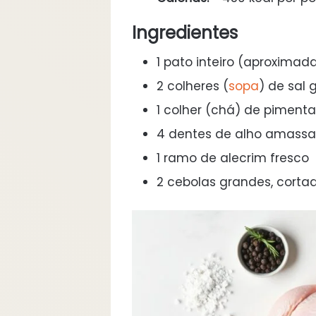
Ingredientes
1 pato inteiro (aproxima
2 colheres (
sopa
) de sal 
1 colher (chá) de piment
4 dentes de alho amass
1 ramo de alecrim fresco
2 cebolas grandes, corta