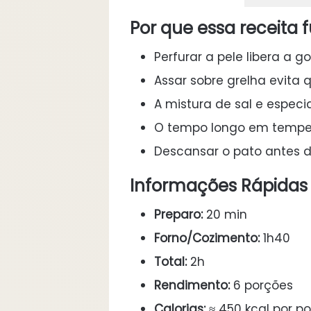
Por que essa receita 
Perfurar a pele libera a 
Assar sobre grelha evita 
A mistura de sal e espec
O tempo longo em tempe
Descansar o pato antes de 
Informações Rápidas
Preparo:
20 min
Forno/Cozimento:
1h40
Total:
2h
Rendimento:
6 porções
Calorias:
≈ 450 kcal por p