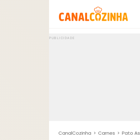
CanalCozinha
>
Carnes
>
Pato As