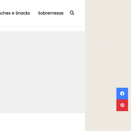
Procurar por
nches e Snacks
Sobremesas
F
P