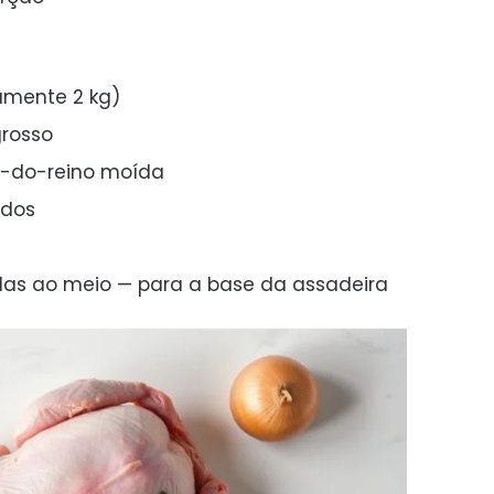
damente 2 kg)
grosso
a-do-reino moída
ados
das ao meio — para a base da assadeira