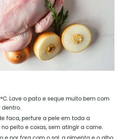
0°C. Lave o pato e seque muito bem com
r dentro.
 faca, perfure a pele em toda a
 no peito e coxas, sem atingir a carne.
 e por fora com o sal, a pimenta e o alho.