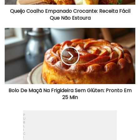
l
h
Queijo Coalho Empanado Crocante: Receita Fácil
o
Que Não Estoura
E
m
p
B
a
o
n
l
a
o
d
D
o
e
C
M
r
a
o
ç
c
ã
a
N
Bolo De Maçã Na Frigideira Sem Glúten: Pronto Em
n
a
25 Min
t
F
e
r
:
i
R
g
e
i
c
d
e
e
i
i