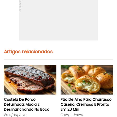
t
r
a
a
F
S
á
e
c
m
i
G
l
l
Q
ú
u
t
e
e
N
n
Artigos relacionados
ã
:
o
P
E
r
s
o
t
n
o
t
u
o
r
E
a
m
2
Costela De Porco
Pão De Alho Para Churrasco:
5
Defumada: Macia E
Caseiro, Cremoso E Pronto
M
Desmanchando Na Boca
Em 20 Min
i
n
03/06/2026
02/06/2026