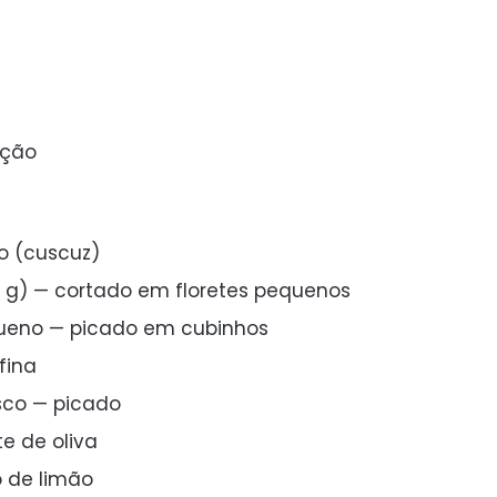
rção
ho (cuscuz)
0 g) — cortado em floretes pequenos
ueno — picado em cubinhos
fina
sco — picado
te de oliva
o de limão