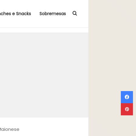
Procurar por
nches e Snacks
Sobremesas
F
P
 Maionese