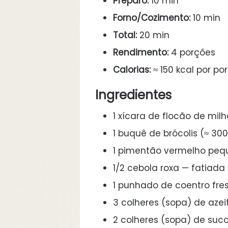
Preparo:
10 min
Forno/Cozimento:
10 min
Total:
20 min
Rendimento:
4 porções
Calorias:
≈ 150 kcal por po
Ingredientes
1 xícara de flocão de mil
1 buquê de brócolis (≈ 30
1 pimentão vermelho peq
1/2 cebola roxa — fatiada 
1 punhado de coentro fre
3 colheres (sopa) de azei
2 colheres (sopa) de suc