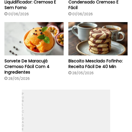
Liquidificador: Cremosa E
Condensado Cremoso E
r
Sem Forno
Fácil
e
d
01/06/2026
01/06/2026
i
e
n
t
e
s
Sorvete De Maracujá
Biscoito Mesclado Fofinho:
Cremoso Fácil Com 4
Receita Fácil De 40 Min
Ingredientes
28/05/2026
28/05/2026