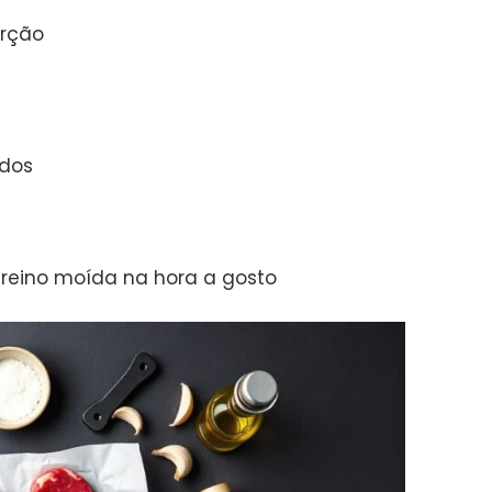
orção
ados
reino moída na hora a gosto