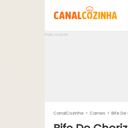
CanalCozinha
>
Carnes
>
Bife De