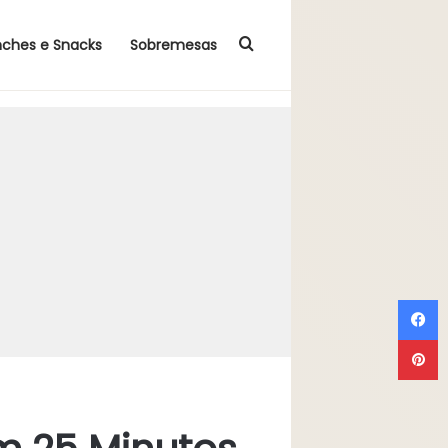
Procurar por
nches e Snacks
Sobremesas
F
P