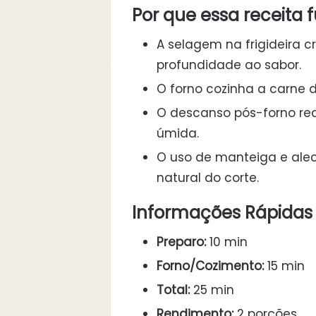
Por que essa receita 
A selagem na frigideira c
profundidade ao sabor.
O forno cozinha a carne 
O descanso pós-forno red
úmida.
O uso de manteiga e ale
natural do corte.
Informações Rápidas
Preparo:
10 min
Forno/Cozimento:
15 min
Total:
25 min
Rendimento:
2 porções