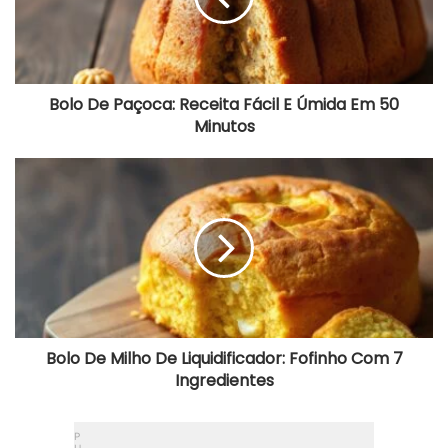
e
P
a
ç
o
c
Bolo De Paçoca: Receita Fácil E Úmida Em 50
a
Minutos
:
R
e
B
c
o
e
l
i
o
t
D
a
e
F
M
á
i
c
l
i
h
l
o
Bolo De Milho De Liquidificador: Fofinho Com 7
E
D
Ingredientes
Ú
e
m
L
i
i
d
q