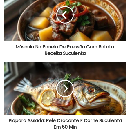
s
c
u
l
o
N
a
P
a
Músculo Na Panela De Pressão Com Batata:
n
Receita Suculenta
e
l
a
P
D
i
e
a
P
p
r
a
e
r
s
a
s
A
ã
s
o
s
C
a
Piapara Assada: Pele Crocante E Carne Suculenta
o
d
Em 50 Min
m
a