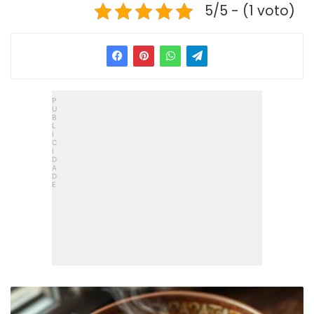
5/5 - (1 voto)
M
ú