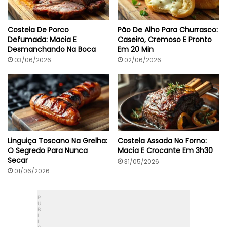
n
t
a
Costela De Porco
Pão De Alho Para Churrasco:
E
Defumada: Macia E
Caseiro, Cremoso E Pronto
m
Desmanchando Na Boca
Em 20 Min
5
0
03/06/2026
02/06/2026
M
i
n
Linguiça Toscano Na Grelha:
Costela Assada No Forno:
O Segredo Para Nunca
Macia E Crocante Em 3h30
Secar
31/05/2026
01/06/2026