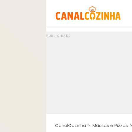
CanalCozinha
>
Massas e Pizzas