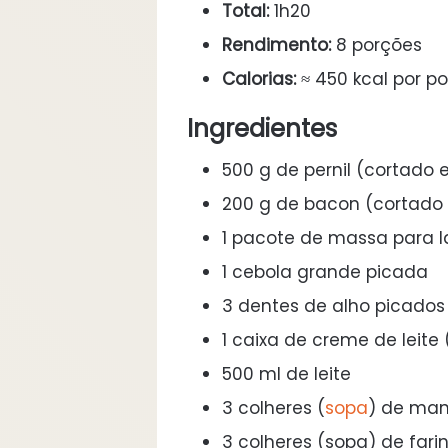
Total:
1h20
Rendimento:
8 porções
Calorias:
≈ 450 kcal por p
Ingredientes
500 g de pernil (cortado
200 g de bacon (cortado 
1 pacote de massa para 
1 cebola grande picada
3 dentes de alho picados
1 caixa de creme de leite
500 ml de leite
3 colheres (
sopa
) de man
3 colheres (sopa) de fari