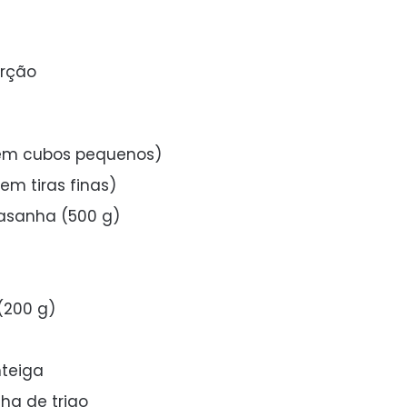
orção
 em cubos pequenos)
em tiras finas)
lasanha (500 g)
 (200 g)
teiga
nha de trigo