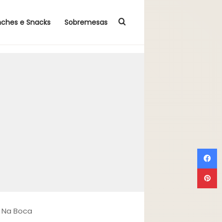
Procurar por
nches e Snacks
Sobremesas
F
P
e Na Boca