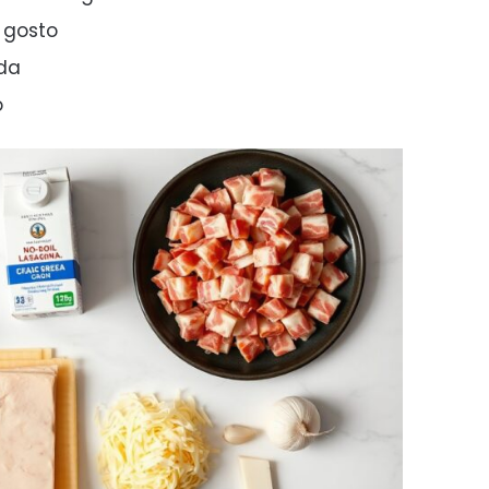
 gosto
ada
o