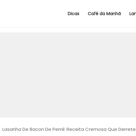
Dicas
Café da Manhã
La
>
Lasanha De Bacon De Pernil: Receita Cremosa Que Derret