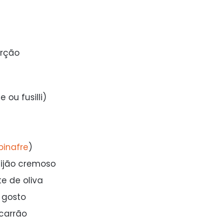
orção
ou fusilli)
pinafre
)
eijão cremoso
te de oliva
 gosto
carrão