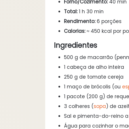
Forno/Cozimento:
40 min
Total:
1 h 30 min
Rendimento:
6 porções
Calorias:
≈ 450 kcal por p
Ingredientes
500 g de macarrão (penne 
1 cabeça de alho inteira
250 g de tomate cereja
1 maço de brócolis (ou
es
1 pacote (200 g) de requ
3 colheres (
sopa
) de azei
Sal e pimenta-do-reino a
Água para cozinhar o ma