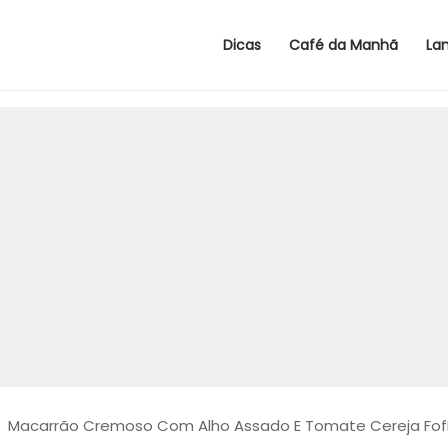
Dicas
Café da Manhã
La
>
Macarrão Cremoso Com Alho Assado E Tomate Cereja Fof