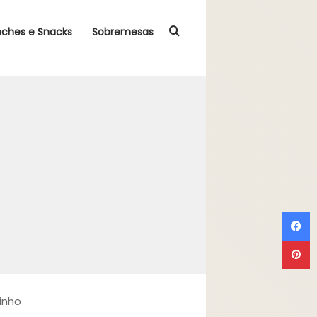
Procurar por
nches e Snacks
Sobremesas
F
P
inho