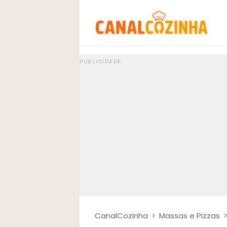
CanalCozinha
>
Massas e Pizzas