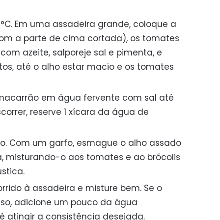
0°C. Em uma assadeira grande, coloque a
com a parte de cima cortada), os tomates
 com azeite, salporeje sal e pimenta, e
tos, até o alho estar macio e os tomates
 macarrão em água fervente com sal até
scorrer, reserve 1 xícara da água de
rno. Com um garfo, esmague o alho assado
, misturando-o aos tomates e ao brócolis
stica.
rrido à assadeira e misture bem. Se o
sso, adicione um pouco da água
é atingir a consistência desejada.