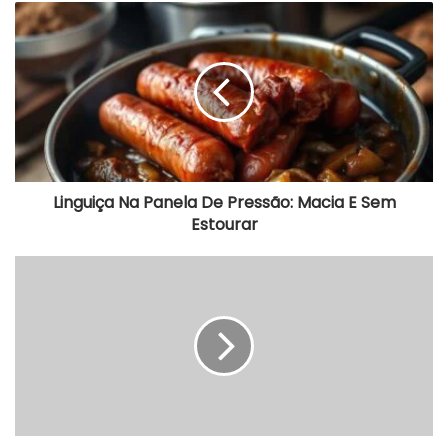
Linguiça
Na
Panela
De
Pressão:
Macia
E
Sem
Estourar
Linguiça Na Panela De Pressão: Macia E Sem
Estourar
Feijoada
para
70
Pessoas:
Lista
Exata
de
Ingredientes
e
Quanto
Gasta