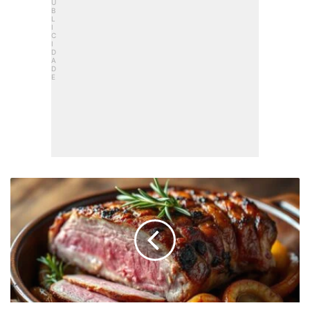
Picanha
Suína
No
Forno:
Suculenta
E
Crocante
Passo
A
Passo