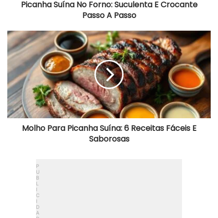
Picanha Suína No Forno: Suculenta E Crocante
Passo A Passo
Molho
Para
Picanha
Suína:
6
Receitas
Fáceis
E
Saborosas
Molho Para Picanha Suína: 6 Receitas Fáceis E
Saborosas