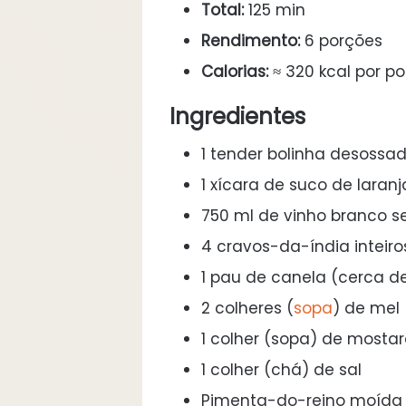
Total:
125 min
Rendimento:
6 porções
Calorias:
≈ 320 kcal por p
Ingredientes
1 tender bolinha desossa
1 xícara de suco de laranj
750 ml de vinho branco s
4 cravos-da-índia inteiro
1 pau de canela (cerca d
2 colheres (
sopa
) de mel
1 colher (sopa) de mostar
1 colher (chá) de sal
Pimenta-do-reino moída 