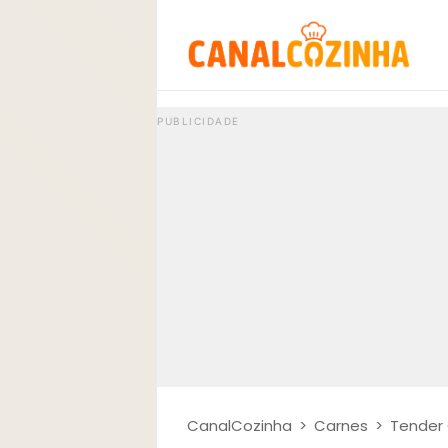
CanalCozinha
>
Carnes
>
Tender 