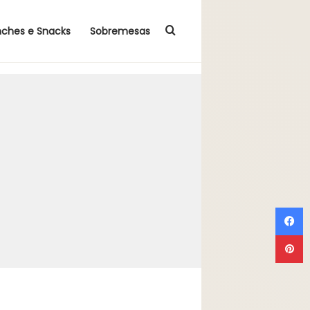
Procurar por
nches e Snacks
Sobremesas
F
P