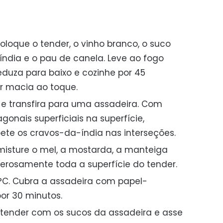
loque o tender, o vinho branco, o suco
índia e o pau de canela. Leve ao fogo
eduza para baixo e cozinhe por 45
ar macia ao toque.
a e transfira para uma assadeira. Com
gonais superficiais na superfície,
ete os cravos-da-índia nas interseções.
isture o mel, a mostarda, a manteiga
enerosamente toda a superfície do tender.
°C. Cubra a assadeira com papel-
por 30 minutos.
o tender com os sucos da assadeira e asse