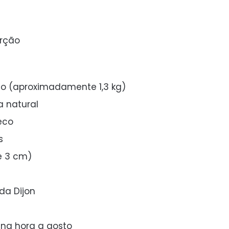
orção
do (aproximadamente 1,3 kg)
a natural
eco
s
e 3 cm)
da Dijon
na hora a gosto