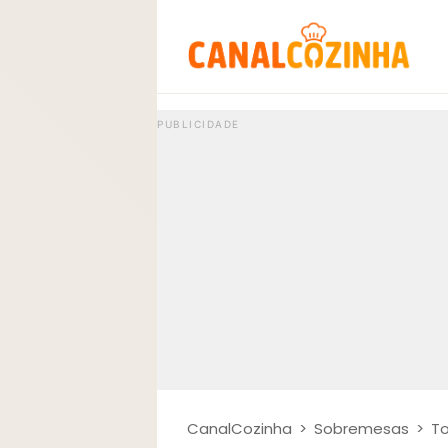
CanalCozinha
>
Sobremesas
>
To