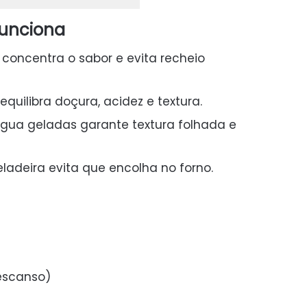
funciona
concentra o sabor e evita recheio
quilibra doçura, acidez e textura.
ua geladas garante textura folhada e
adeira evita que encolha no forno.
descanso)