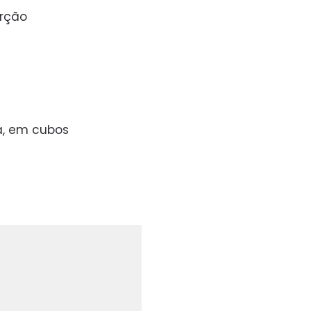
orção
a, em cubos