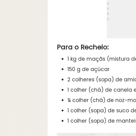
Para o Recheio:
1 kg de maçãs (mistura de
150 g de açúcar
2 colheres (sopa) de ami
1 colher (chá) de canela
¼ colher (chá) de noz-m
1 colher (sopa) de suco d
1 colher (sopa) de mante