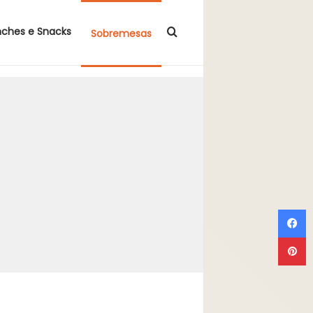
Procurar por
nches e Snacks
Sobremesas
F
P