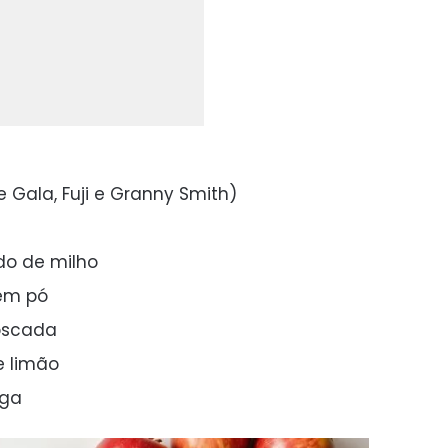
 Gala, Fuji e Granny Smith)
do de milho
 em pó
oscada
e limão
iga