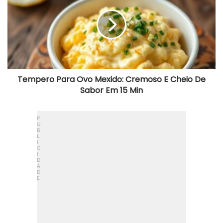
Ovo
Mexido:
Cremoso
E
Cheio
De
Sabor
Em
15
Tempero Para Ovo Mexido: Cremoso E Cheio De
Min
Sabor Em 15 Min