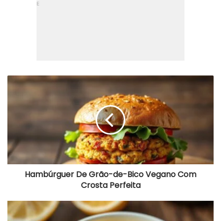
Hambúrguer
De
Grão-
de-
Bico
Vegano
Com
Crosta
Perfeita
Hambúrguer De Grão-de-Bico Vegano Com
Crosta Perfeita
Tempero
Para