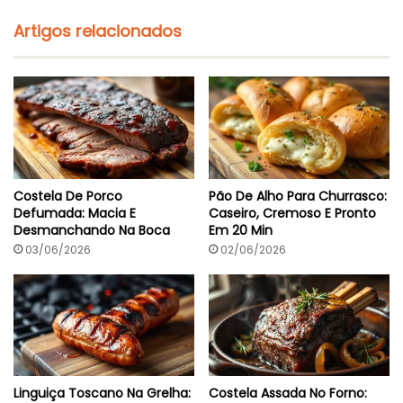
i
l
Artigos relacionados
E
P
r
o
n
t
a
E
m
3
Costela De Porco
Pão De Alho Para Churrasco:
0
Defumada: Macia E
Caseiro, Cremoso E Pronto
M
Desmanchando Na Boca
Em 20 Min
i
n
03/06/2026
02/06/2026
Linguiça Toscano Na Grelha:
Costela Assada No Forno: