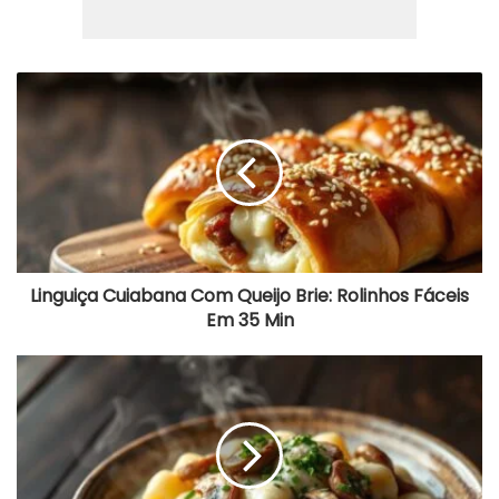
Linguiça
Cuiabana
Com
Queijo
Brie:
Rolinhos
Fáceis
Em
35
Min
Linguiça Cuiabana Com Queijo Brie: Rolinhos Fáceis
Em 35 Min
Nhoque
Cremoso
Com
Cogumelos:
Pronto
Em
40