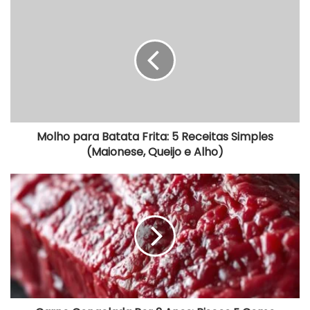
Molho
para
Batata
Frita:
5
Receitas
Simples
(Maionese,
Queijo
e
Alho)
Molho para Batata Frita: 5 Receitas Simples
(Maionese, Queijo e Alho)
Carne
Congelada
Por
2
Anos:
Riscos
E
Como
Avaliar
A
Qualidade