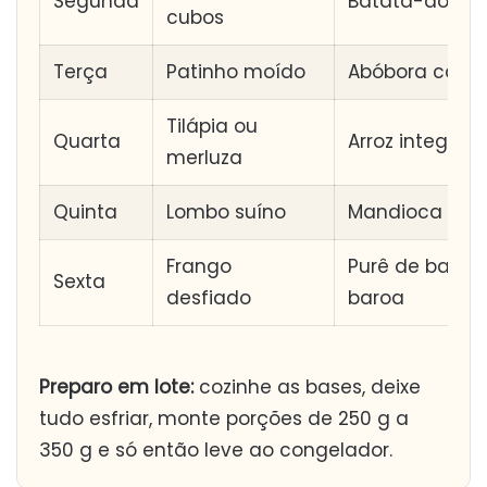
Segunda
Batata-doce
cubos
Terça
Patinho moído
Abóbora cabot
Tilápia ou
Quarta
Arroz integral
merluza
Quinta
Lombo suíno
Mandioca
Frango
Purê de batat
Sexta
desfiado
baroa
Preparo em lote:
cozinhe as bases, deixe
tudo esfriar, monte porções de 250 g a
350 g e só então leve ao congelador.