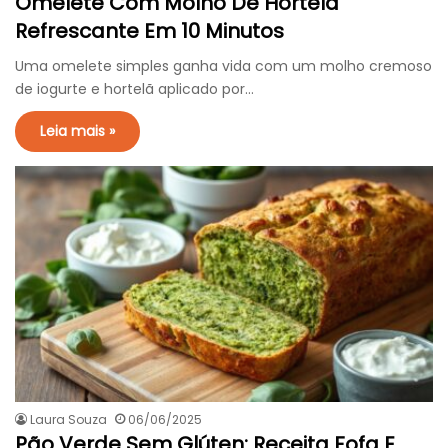
Omelete Com Molho De Hortelã
Refrescante Em 10 Minutos
Uma omelete simples ganha vida com um molho cremoso
de iogurte e hortelã aplicado por…
Leia mais »
Laura Souza
06/06/2025
Pão Verde Sem Glúten: Receita Fofa E