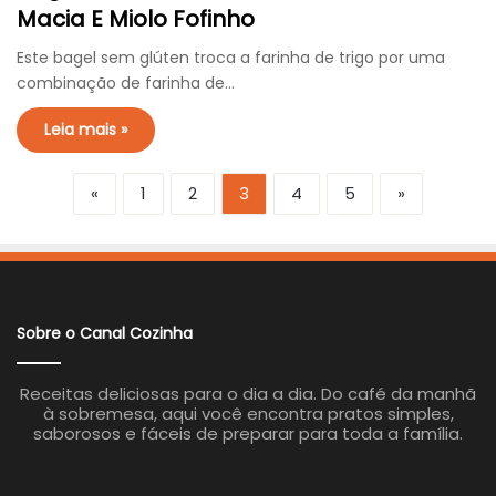
Macia E Miolo Fofinho
Este bagel sem glúten troca a farinha de trigo por uma
combinação de farinha de…
Leia mais »
«
1
2
3
4
5
»
Sobre o Canal Cozinha
Receitas deliciosas para o dia a dia. Do café da manhã
à sobremesa, aqui você encontra pratos simples,
saborosos e fáceis de preparar para toda a família.