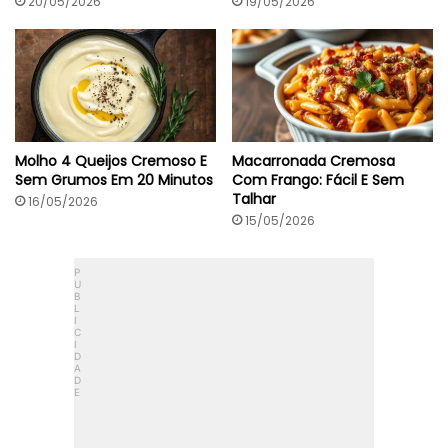
5
20/05/2026
19/05/2026
0
M
i
n
Molho 4 Queijos Cremoso E
Macarronada Cremosa
Sem Grumos Em 20 Minutos
Com Frango: Fácil E Sem
Talhar
16/05/2026
15/05/2026