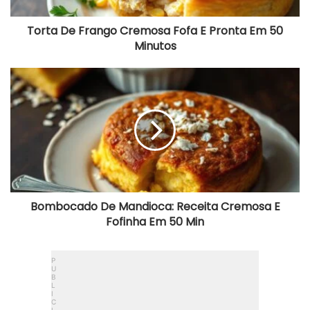
a
n
Torta De Frango Cremosa Fofa E Pronta Em 50
g
Minutos
o
C
r
B
e
o
m
m
o
b
s
o
a
c
F
a
o
d
f
o
a
D
E
e
Bombocado De Mandioca: Receita Cremosa E
P
M
Fofinha Em 50 Min
r
a
o
n
n
d
t
i
a
o
E
c
m
a
5