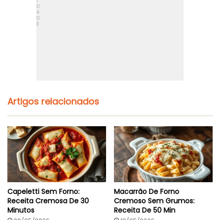
:
0
R
M
e
i
c
n
e
u
i
t
t
o
a
s
C
r
e
m
Artigos relacionados
o
s
a
E
F
o
f
i
n
h
Capeletti Sem Forno:
Macarrão De Forno
a
Receita Cremosa De 30
Cremoso Sem Grumos:
E
Minutos
Receita De 50 Min
m