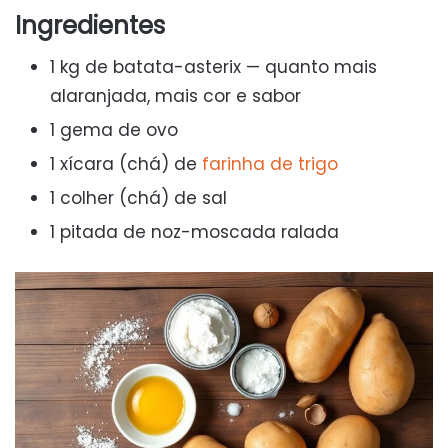
Ingredientes
1 kg de batata-asterix — quanto mais
alaranjada, mais cor e sabor
1 gema de ovo
1 xícara (chá) de
farinha de trigo
1 colher (chá) de sal
1 pitada de noz-moscada ralada